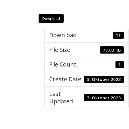
Download
Download
11
File Size
77.83 KB
File Count
1
Create Date
3. Oktober 2023
Last
3. Oktober 2023
Updated