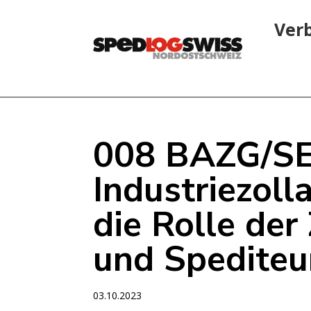
Ver
008 BAZG/S
Industriezoll
die Rolle der 
und Spediteu
03.10.2023