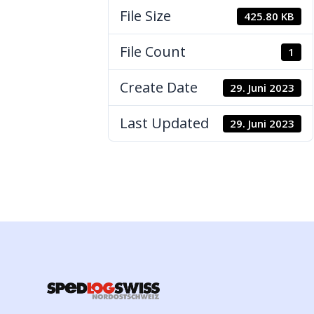
File Size
425.80 KB
File Count
1
Create Date
29. Juni 2023
Last Updated
29. Juni 2023