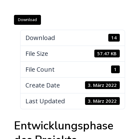
Download
Download
14
File Size
57.47 KB
File Count
1
Create Date
3. März 2022
Last Updated
3. März 2022
Entwicklungsphase