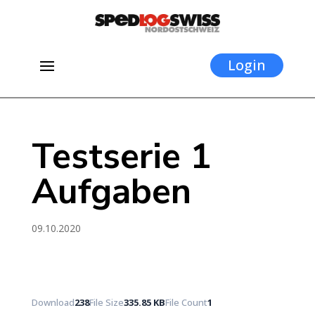
Login
Testserie 1
Aufgaben
09.10.2020
Download
238
File Size
335.85 KB
File Count
1