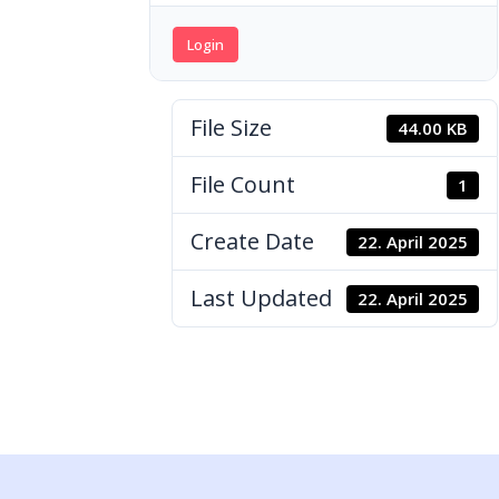
Login
File Size
44.00 KB
File Count
1
Create Date
22. April 2025
Last Updated
22. April 2025