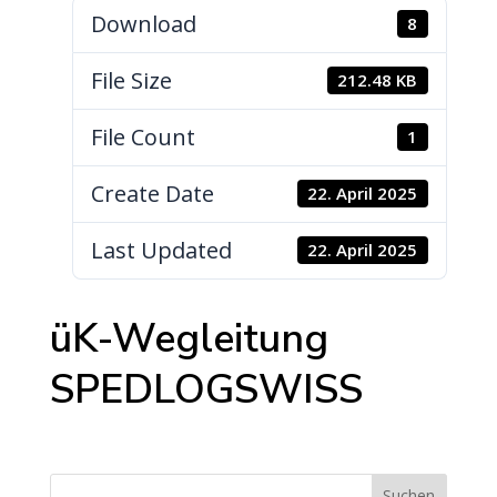
Download
8
File Size
212.48 KB
File Count
1
Create Date
22. April 2025
Last Updated
22. April 2025
üK-Wegleitung
SPEDLOGSWISS